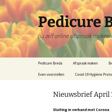
Ga
naar
de
Pedicure 
inhoud
nu zelf online afspraak maken
Pedicure Breda
Afspraak maken
B
Even voorstellen
Handleiding online
Covid-19 Hygiëne Proto
agenda (Nieuwe klant)
promotie filmpje Stipezo
Handleiding online
Nieuwsbrief April
agenda wachtwoord
Handleiding webagenda
bestaande klant
Sluiting in verband met Corona