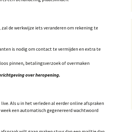
 zal de werkwijze iets veranderen om rekening te
nten is nodig om contact te vermijden en extra te
loos pinnen, betalingsverzoek of overmaken
erichtgeving over heropening.
ive. Als u in het verleden al eerder online afspraken
en week een automatisch gegenereerd wachtwoord
n afspraak wilt gaan maken stuur dan een mailtje dan