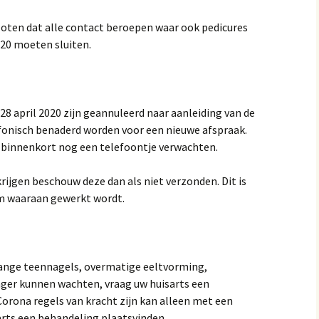
sloten dat alle contact beroepen waar ook pedicures
020 moeten sluiten.
28 april 2020 zijn geannuleerd naar aanleiding van de
fonisch benaderd worden voor een nieuwe afspraak.
u binnenkort nog een telefoontje verwachten.
ijgen beschouw deze dan als niet verzonden. Dit is
em waaraan gewerkt wordt.
lange teennagels, overmatige eeltvorming,
nger kunnen wachten, vraag uw huisarts een
 Corona regels van kracht zijn kan alleen met een
isarts een behandeling plaatsvinden.