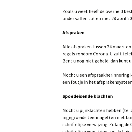
Zoals u weet heeft de overheid be
onder vallen tot en met 28 april 2
Afspraken
Alle afspraken tussen 24 maart en 
regels rondom Corona. U zult tele
Bent u nog niet gebeld, dan kunt 
Mocht u een afspraakherinnering kr
een foutje in het afsprakensyste
Spoedeisende klachten
Mocht u pijnklachten hebben (te 
ingegroeide teennagel) en niet la
schriftelijke verwijzing. Zolang de
schriftelijke verwijzing van de hu