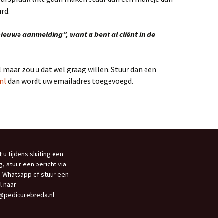
urd.
euwe aanmelding”, want u bent al cliënt in de
l maar zou u dat wel graag willen. Stuur dan een
nl
dan wordt uw emailadres toegevoegd.
t u tijdens sluiting een
g, stuur een bericht via
 Whatsapp of stuur een
l naar
@pedicurebreda.nl