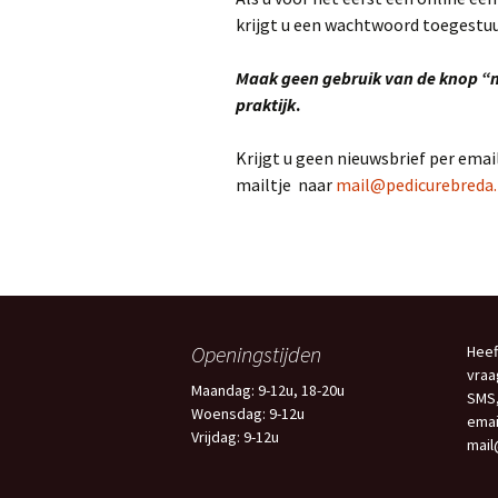
krijgt u een wachtwoord toegestu
Maak geen gebruik van de knop “ni
praktijk
.
Krijgt u geen nieuwsbrief per emai
mailtje naar
mail@pedicurebreda.
Openingstijden
Heef
vraa
Maandag: 9-12u, 18-20u
SMS,
Woensdag: 9-12u
emai
Vrijdag: 9-12u
mail