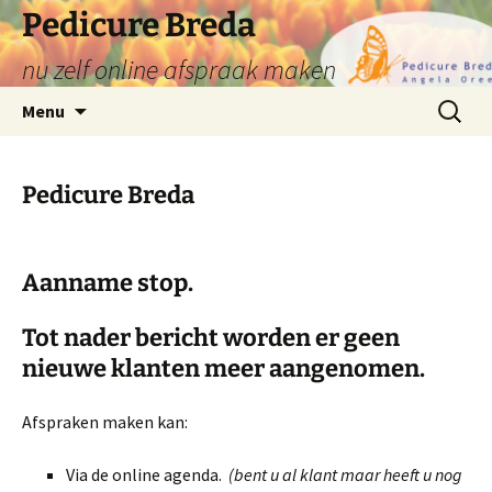
Ga
Pedicure Breda
naar
nu zelf online afspraak maken
de
inhoud
Zoeken
Menu
naar:
Pedicure Breda
Aanname stop.
Tot nader bericht worden er geen
nieuwe klanten meer aangenomen.
Afspraken maken kan:
Via de online agenda.
(bent u al klant maar heeft u nog