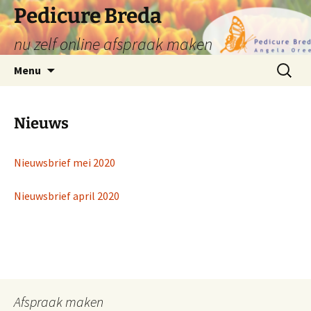
Ga
Pedicure Breda
naar
nu zelf online afspraak maken
de
inhoud
Zoeken
Menu
naar:
Nieuws
Nieuwsbrief mei 2020
Nieuwsbrief april 2020
Afspraak maken